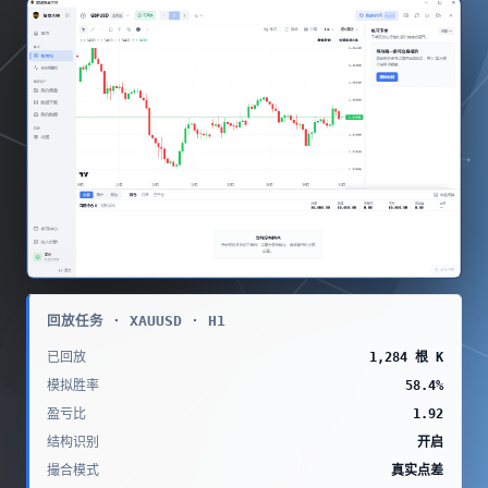
回放任务 · XAUUSD · H1
已回放
1,284 根 K
模拟胜率
58.4%
盈亏比
1.92
结构识别
开启
撮合模式
真实点差