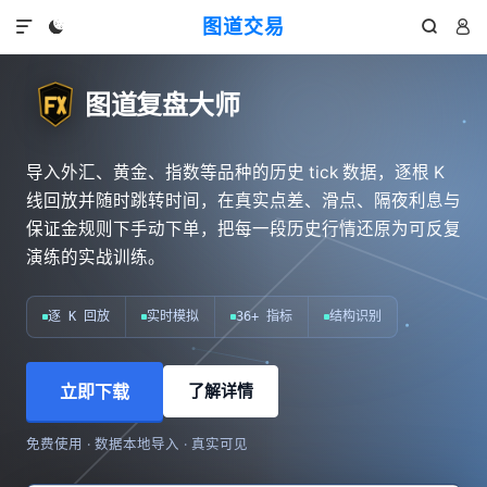
图道交易




图道复盘大师
导入外汇、黄金、指数等品种的历史 tick 数据，逐根 K
线回放并随时跳转时间，在真实点差、滑点、隔夜利息与
保证金规则下手动下单，把每一段历史行情还原为可反复
演练的实战训练。
逐 K 回放
实时模拟
36+ 指标
结构识别
立即下载
了解详情
免费使用 · 数据本地导入 · 真实可见